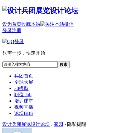
设为首页
收藏本站
登录
注册
只需一步，快速开始
搜索
兵团首页
全球大展
3d模型
职位 Job
培训课堂
视频直播
论坛
BBS
设计兵团展览设计论坛
›
家园
›
隐私提醒