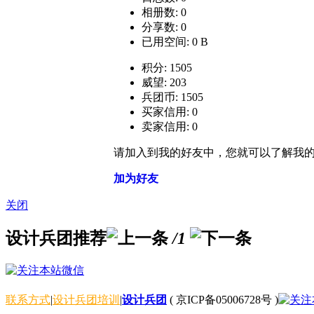
相册数: 0
分享数: 0
已用空间: 0 B
积分: 1505
威望: 203
兵团币: 1505
买家信用: 0
卖家信用: 0
请加入到我的好友中，您就可以了解我
加为好友
关闭
设计兵团推荐
/1
联系方式
|
设计兵团培训
|
设计兵团
(
京ICP备05006728号
)