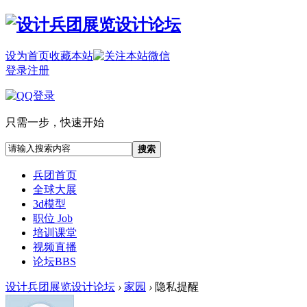
设为首页
收藏本站
登录
注册
只需一步，快速开始
搜索
兵团首页
全球大展
3d模型
职位 Job
培训课堂
视频直播
论坛
BBS
设计兵团展览设计论坛
›
家园
›
隐私提醒