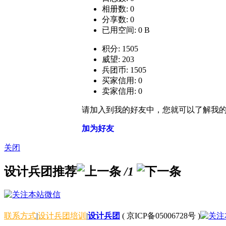
相册数: 0
分享数: 0
已用空间: 0 B
积分: 1505
威望: 203
兵团币: 1505
买家信用: 0
卖家信用: 0
请加入到我的好友中，您就可以了解我
加为好友
关闭
设计兵团推荐
/1
联系方式
|
设计兵团培训
|
设计兵团
(
京ICP备05006728号
)