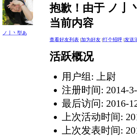
抱歉！由于 ノ亅
当前内容
ノ亅丶型あ
查看好友列表
|
加为好友
|
打个招呼
|
发送
活跃概况
用户组:
上尉
注册时间: 2014-3-4
最后访问: 2016-12-
上次活动时间: 2016-
上次发表时间: 2016-