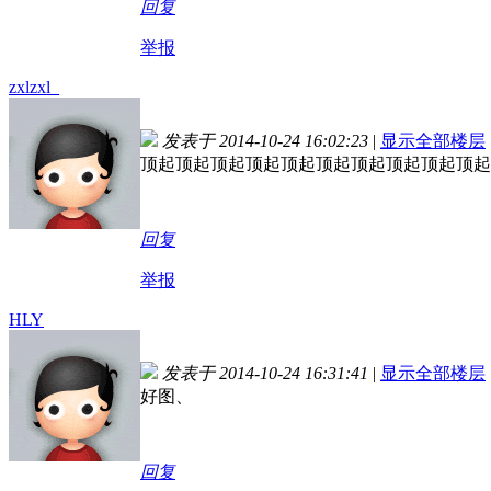
回复
举报
zxlzxl_
发表于 2014-10-24 16:02:23
|
显示全部楼层
顶起顶起顶起顶起顶起顶起顶起顶起顶起顶起
回复
举报
HLY
发表于 2014-10-24 16:31:41
|
显示全部楼层
好图、
回复