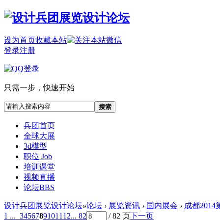
设为首页
收藏本站
登录
注册
只需一步，快速开始
搜索
兵团首页
全球大展
3d模型
职位 Job
培训课堂
视频直播
论坛
BBS
设计兵团展览设计论坛
»
论坛
›
展览资讯
›
国内展会
›
成都201
1 ...
3
4
5
6
7
8
9
10
11
12
... 82
/ 82 页
下一页