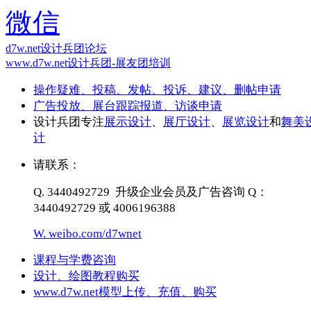
d7w.net设计兵团论坛
www.d7w.net设计兵团-展友团培训
操作疑难、投稿、发帖、投诉、建议、删帖申请
广告投放、展台跟踪报道、访谈申请
设计兵团专注
展示设计
、
展厅设计
、
展览设计
和
舞美
计
请联系：
Q. 3440492729 升级企业会员及广告咨询 Q：
3440492729 或 4006196388
W. weibo.com/d7wnet
课程与学费咨询
设计、绘图教程购买
www.d7w.net模型上传、充值、购买