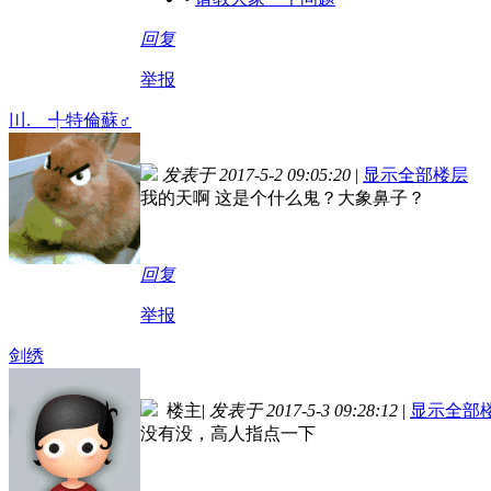
回复
举报
〣.ゞ╃特倫蘇♂
发表于 2017-5-2 09:05:20
|
显示全部楼层
我的天啊 这是个什么鬼？大象鼻子？
回复
举报
剑绣
楼主
|
发表于 2017-5-3 09:28:12
|
显示全部
没有没，高人指点一下