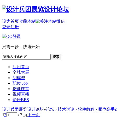
设为首页
收藏本站
登录
注册
只需一步，快速开始
搜索
兵团首页
全球大展
3d模型
职位 Job
培训课堂
视频直播
论坛
BBS
设计兵团展览设计论坛
»
论坛
›
技术讨论
›
软件教程
›
哪位高手
1
2
/ 2 页
下一页