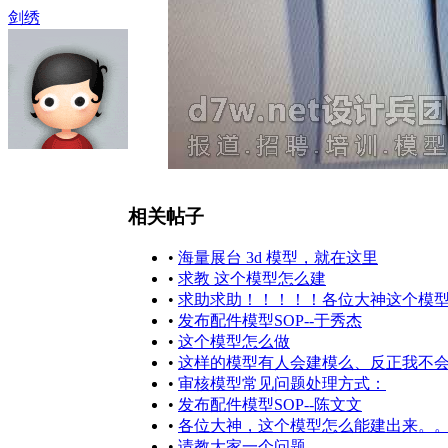
剑绣
相关帖子
•
海量展台 3d 模型，就在这里
•
求教 这个模型怎么建
•
求助求助！！！！！各位大神这个模
•
发布配件模型SOP--于秀杰
•
这个模型怎么做
•
这样的模型有人会建模么、反正我不
•
审核模型常见问题处理方式：
•
发布配件模型SOP--陈文文
•
各位大神，这个模型怎么能建出来。
•
请教大家一个问题