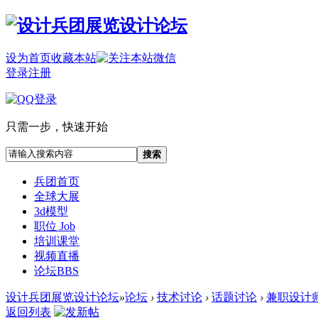
设为首页
收藏本站
登录
注册
只需一步，快速开始
搜索
兵团首页
全球大展
3d模型
职位 Job
培训课堂
视频直播
论坛
BBS
设计兵团展览设计论坛
»
论坛
›
技术讨论
›
话题讨论
›
兼职设计师 
返回列表