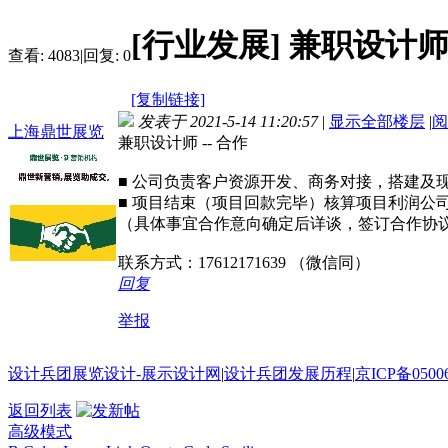
[行业发展]
兼职设计师 
查看:
4083
|
回复:
0
[复制链接]
发表于 2021-5-14 11:20:57
|
显示全部楼层
|
阅
上海鼎世展览
兼职设计师 -- 合作
■ 公司负责客户资源开发、商务对接，搭建及
■ 项目结束（项目回款完毕）核算项目利润公
（具体事宜合作意向确定后详谈，签订合作协
联系方式：17612171639 （微信同）
回复
举报
设计兵团展览设计-展示设计网
|
设计兵团发展历程
|
京ICP备0500
返回列表
高级模式