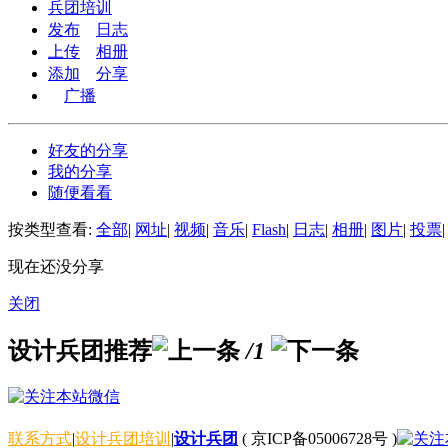
兵团培训
发布
日志
上传
相册
添加
分享
广播
好友的分享
我的分享
随便看看
按类型查看:
全部
|
网址
|
视频
|
音乐
|
Flash
|
日志
|
相册
|
图片
|
投票
|
现在还没分享
关闭
设计兵团推荐
/1
联系方式
|
设计兵团培训
|
设计兵团
(
京ICP备05006728号
)