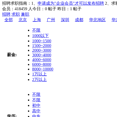
招聘求职指南：
1、
申请成为"企业会员"才可以发布招聘
2、求
会员：418459 人
今日：0 帖子
昨日：1 帖子
招聘
求职
兼职
全部
北京
上海
广州
深圳
成都
华北地区
华
不限
1000以下
1000~1500
1500~2000
2000~3000
薪金:
3000~4000
4000~6000
6000~8000
8000~10000
1万以上
2万以上
不限
不限
初中
高中
学历:
中专