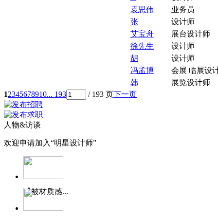
袁思伟
业务员
张
设计师
艾宝舟
展台设计师
徐先生
设计师
胡
设计师
冯孟博
会展 临展设
韩
展览设计师
1
2
3
4
5
6
7
8
9
10
... 193
/ 193 页
下一页
人物&访谈
欢迎申请加入“明星设计师”
【被材质感...