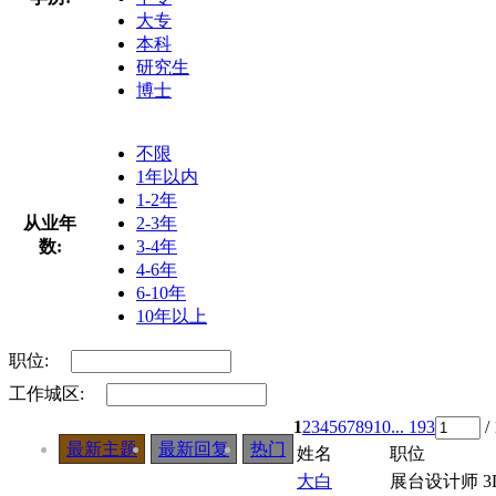
大专
本科
研究生
博士
不限
1年以内
1-2年
从业年
2-3年
数:
3-4年
4-6年
6-10年
10年以上
职位:
工作城区:
1
2
3
4
5
6
7
8
9
10
... 193
/
最新主题
最新回复
热门
姓名
职位
大白
展台设计师 