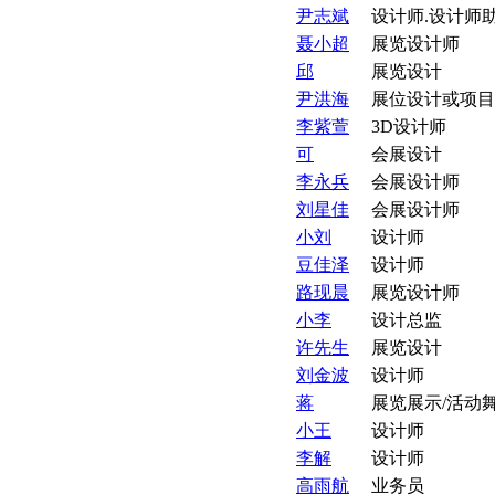
尹志斌
设计师.设计师
聂小超
展览设计师
邱
展览设计
尹洪海
展位设计或项目
李紫萱
3D设计师
可
会展设计
李永兵
会展设计师
刘星佳
会展设计师
小刘
设计师
豆佳泽
设计师
路现晨
展览设计师
小李
设计总监
许先生
展览设计
刘金波
设计师
蒋
展览展示/活动
小王
设计师
李解
设计师
高雨航
业务员