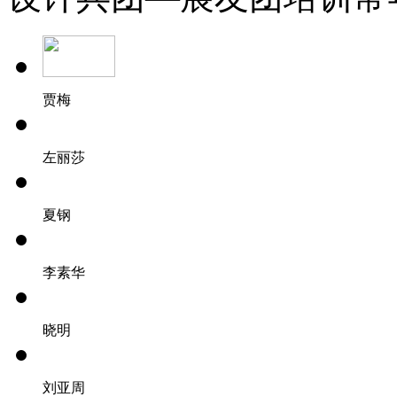
贾梅
左丽莎
夏钢
李素华
晓明
刘亚周