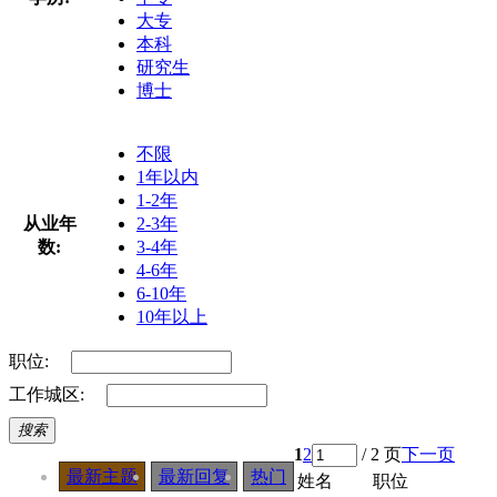
大专
本科
研究生
博士
不限
1年以内
1-2年
从业年
2-3年
数:
3-4年
4-6年
6-10年
10年以上
职位:
工作城区:
搜索
1
2
/ 2 页
下一页
最新主题
最新回复
热门
姓名
职位