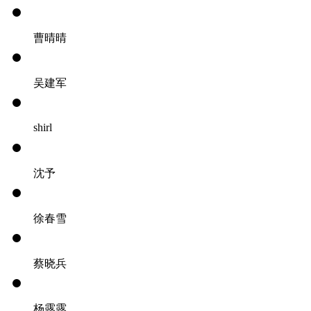
曹晴晴
吴建军
shirl
沈予
徐春雪
蔡晓兵
杨露露